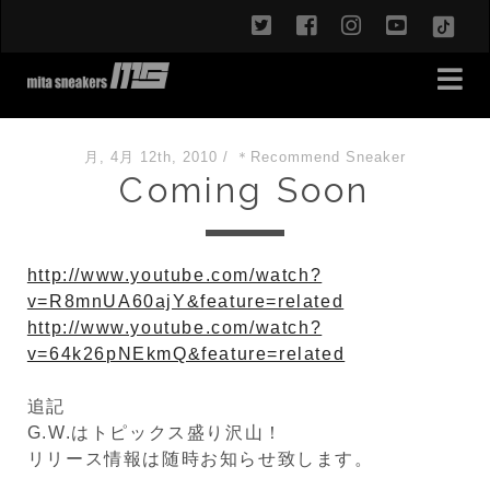
twitter
facebook
instagram
youtub
TikT
月, 4月 12th, 2010
/
＊Recommend Sneaker
Coming Soon
http://www.youtube.com/watch?
v=R8mnUA60ajY&feature=related
http://www.youtube.com/watch?
v=64k26pNEkmQ&feature=related
追記
G.W.はトピックス盛り沢山！
リリース情報は随時お知らせ致します。