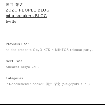
国井 栄之
ZOZO PEOPLE BLOG
mita sneakers BLOG
twitter
Previous Post
adidas presents ObyO KZK × MINTOS release party。
Next Post
Sneaker Tokyo Vol.2
Categories
＊Recommend Sneaker
国井 栄之 (Shigeyuki Kunii)