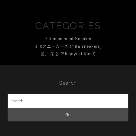
CATEGORIES
＊Recommend Sneaker
ミタスニーカーズ (mita sneakers)
国井 栄之 (Shigeyuki Kunii)
Search
Search
for: