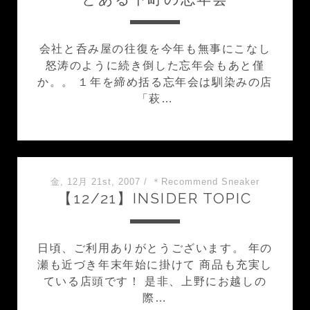
会社と呑み屋の往復を今年も無事にこなし
怒涛のように続き倒した忘年会もあと僅
か。。 １年を締め括る忘年会は馴染みの店
「萩…
金, 12月 21st, 2007
/
＊Recommend Sneaker
【12/21】INSIDER TOPIC
日頃、ご利用ありがとうございます。 年の
瀬も近づき年末年始に掛けて 商品も充実し
ている店頭です！ 是非、上野にお越しの
際…