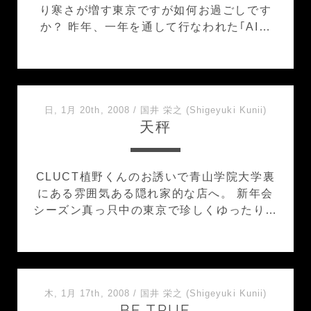
り寒さが増す東京ですが如何お過ごしです
か？ 昨年、一年を通して行なわれた｢AI…
日, 1月 20th, 2008
/
国井 栄之 (Shigeyuki Kunii)
天秤
CLUCT植野くんのお誘いで青山学院大学裏
にある雰囲気ある隠れ家的な店へ。 新年会
シーズン真っ只中の東京で珍しくゆったり…
木, 1月 17th, 2008
/
国井 栄之 (Shigeyuki Kunii)
BE TRUE