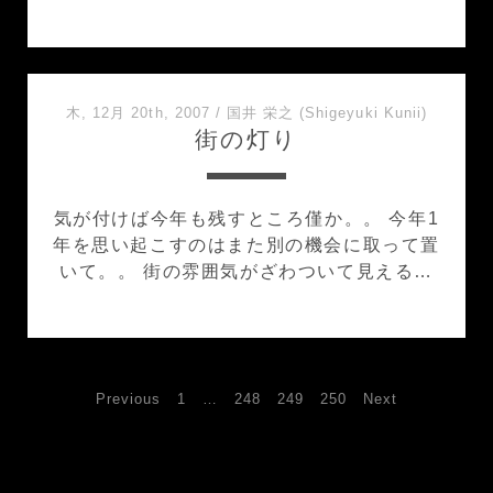
木, 12月 20th, 2007
/
国井 栄之 (Shigeyuki Kunii)
街の灯り
気が付けば今年も残すところ僅か。。 今年1
年を思い起こすのはまた別の機会に取って置
いて。。 街の雰囲気がざわついて見える…
投
Previous
1
…
248
249
250
Next
稿
の