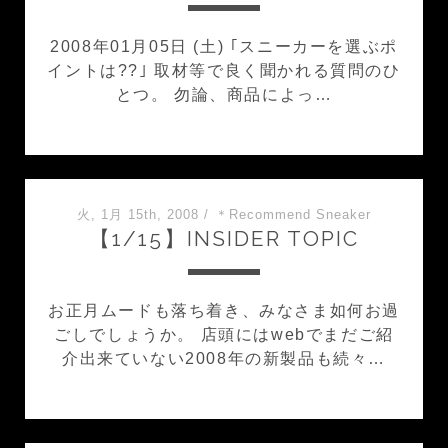
2008年01月05日 (土) ｢スニーカーを選ぶポ
イントは??｣ 取材等で良く聞かれる質問のひ
とつ。 勿論、商品によっ…
火, 1月 15th, 2008
/
＊Recommend Sneaker
【1/15】INSIDER TOPIC
お正月ムードも落ち着き、みなさま如何お過
ごしでしょうか。 店頭にはwebでまだご紹
介出来ていない2008年の新製品も続々…