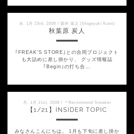
水, 1月 23rd, 2008
/
国井 栄之 (Shigeyuki Kunii)
秋葉原 炭人
｢FREAK’S STORE｣との合同プロジェクト
も大詰めに差し掛かり、 グッズ情報誌
｢Begin｣の打ち合…
月, 1月 21st, 2008
/
＊Recommend Sneaker
【1/21】INSIDER TOPIC
みなさんこんにちは。 1月も下旬に差し掛か