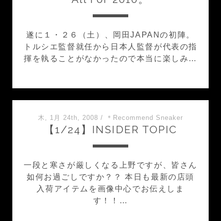
遂に１・２６（土）、岡田JAPANの初陣。
トルシエ監督就任から日本人監督が代表の指
揮を執ることがなかったので本当に楽しみ…
木, 1月 24th, 2008
/
＊Recommend Sneaker
【1/24】INSIDER TOPIC
一段と寒さが厳しくなる上野ですが、皆さん
如何お過ごしですか？？ 本日も最新の店頭
入荷アイテムを画像中心でお伝えしま
す！！…