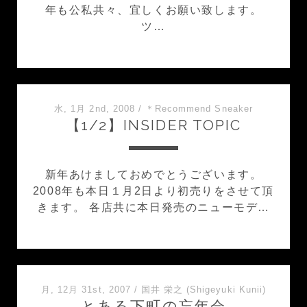
年も公私共々、宜しくお願い致します。
ツ…
水, 1月 2nd, 2008
/
＊Recommend Sneaker
【1/2】INSIDER TOPIC
新年あけましておめでとうございます。
2008年も本日１月2日より初売りをさせて頂
きます。 各店共に本日発売のニューモデ…
月, 12月 31st, 2007
/
国井 栄之 (Shigeyuki Kunii)
とある下町の忘年会