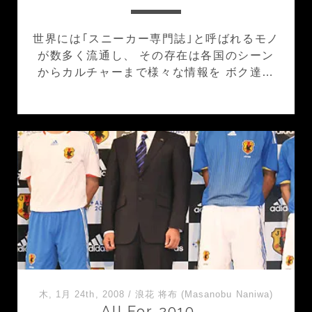
世界には｢スニーカー専門誌｣と呼ばれるモノ
が数多く流通し、 その存在は各国のシーン
からカルチャーまで様々な情報を ボク達…
木, 1月 24th, 2008
/
浪花 将布 (Masanobu Naniwa)
All For 2010。