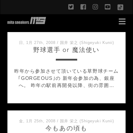
twitter
facebook
instagram
youtub
TikT
mita
日, 1月 27th, 2008
/
国井 栄之 (Shigeyuki Kunii)
sneakers
野球選手 or 魔法使い
blog
昨年から参加させて頂いている草野球チーム
Posts
｢GORGEOUS｣の 新年会参加の為、銀座
へ。 昨年の駅前再開発以降、街の雰囲…
金, 1月 25th, 2008
/
国井 栄之 (Shigeyuki Kunii)
今もあの頃も